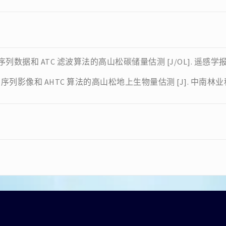
序列数据和 ATC 滤波算法的高山松碳储量估测 [J/OL]. 遥感学报, 20
时间序列影像和 AHTC 算法的高山松地上生物量估测 [J]. 中南林业科技大学