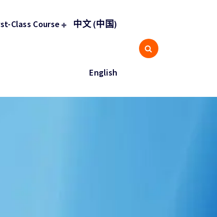
rst-Class Course
中文 (中国)
English