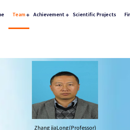
me
Team
Achievement
Scientific Projects
Fi
Zhang jiaLong(Professor)