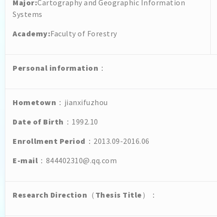
Major:
Cartography and Geographic Information
Systems
Academy:
Faculty of Forestry
Personal
information
：
Hometown
：jianxifuzhou
Date of Birth
：1992.10
Enrollment Period
：2013.09-2016.06
E-mail
：844402310@.qq.com
Research Direction
（
Thesis Title
）：